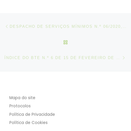
Post navigation
Artigo anterior
DESPACHO DE SERVIÇOS MÍNIMOS N.º 06/2020, DE 14 DE FEVEREIRO
VOLTAR À LISTA DE ART
N
ÍNDICE DO BTE N.º 6 DE 15 DE FEVEREIRO DE 2020
Mapa do site
Protocolos
Política de Privacidade
Política de Cookies