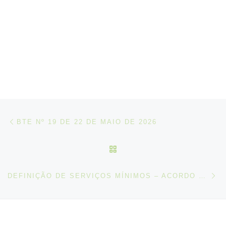
Post navigation
Artigo anterior
BTE Nº 19 DE 22 DE MAIO DE 2026
VOLTAR À LISTA DE ART
N
DEFINIÇÃO DE SERVIÇOS MÍNIMOS – ACORDO CELEBRADO ENTRE A UMP E A FNSTFPS (GREVE DIA 03-06-2026)