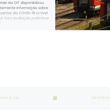
iais da OIT disponibilizou
temente informação sobre
pactos da COVID-19 a nível
al. Esta avaliação preliminar
]
VOLTAR À LISTA DE ART
OIT: FÓRUM INAUGURAL DA COLIGAÇÃO MUNDIAL PARA A JUSTIÇA SOCIAL
DESPACH