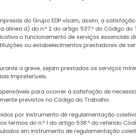
empresas do Grupo EDP visam, assim, a satisfação
 e a alínea d) do n.º 2 do artigo 537.º do Código 
ficativa o funcionamento de serviços essenciais d
stituições ou estabelecimentos prestadores de se
durante a greve, sejam prestados os serviços mín
ais impreteríveis.
ispensáveis para ocorrer à satisfação de necessid
amente previstos no Código do Trabalho.
nidos por instrumento de regulamentação coletiv
s termos do n.º 1 do artigo 538.º do referido Có
gulados em instrumento de regulamentação coleti