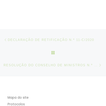
Post navigation
Artigo anterior
DECLARAÇÃO DE RETIFICAÇÃO N.º 11-C/2020
VOLTAR À LISTA DE ART
N
RESOLUÇÃO DO CONSELHO DE MINISTROS N.º 10-C/2020
Mapa do site
Protocolos