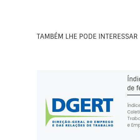
TAMBÉM LHE PODE INTERESSAR
Índi
de f
Índic
Colet
Traba
e Emp