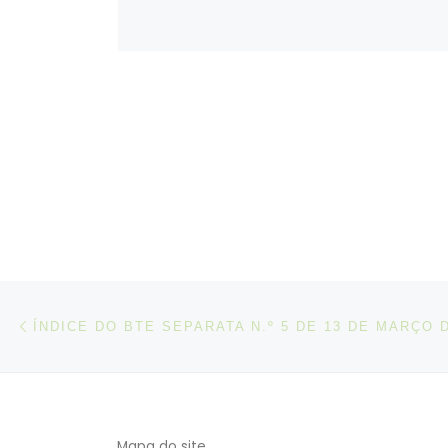
Post navigation
Artigo anterior
ÍNDICE DO BTE SEPARATA N.º 5 DE 13 DE MARÇO 
Mapa do site