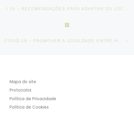
Post navigation
Artigo anterior
19 – RECOMENDAÇÕES PARA ADAPTAR OS LOCAIS DE TRABALHO/PROTEGER OS TRABALHADORES
VOLTAR À LISTA DE ART
N
COVID-19 – PROMOVER A IGUALDADE ENTRE HOMENS E MULHERES: UM MELHOR FUTURO PARA AS MULHERES NO TRABALHO
Mapa do site
Protocolos
Política de Privacidade
Política de Cookies