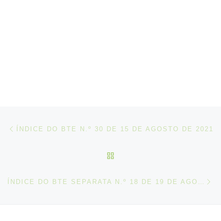
Post navigation
Artigo anterior
ÍNDICE DO BTE N.º 30 DE 15 DE AGOSTO DE 2021
VOLTAR À LISTA DE ART
N
ÍNDICE DO BTE SEPARATA N.º 18 DE 19 DE AGOSTO DE 2021