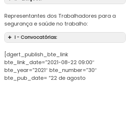
Representantes dos Trabalhadores para a
segurança e saúde no trabalho:
I - Convocatórias:
[dgert_publish_bte_link
bte_link_date=”2021-08-22 09:00″
bte_year=”2021″ bte_number=”30″
da
bte_pub_date= “22 de agosto
da