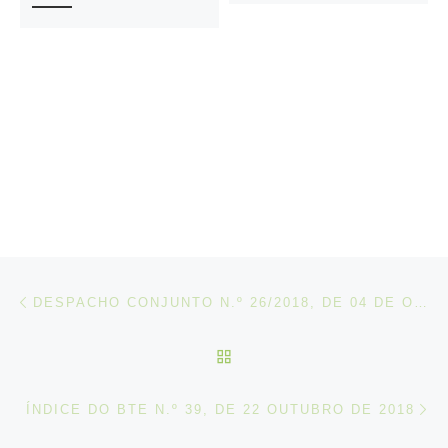
Post navigation
Artigo anterior
DESPACHO CONJUNTO N.º 26/2018, DE 04 DE OUTUBRO
VOLTAR À LISTA DE ART
N
ÍNDICE DO BTE N.º 39, DE 22 OUTUBRO DE 2018