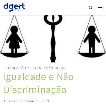
Search
Skip to content
Me
LEGISLAÇÃO
LEGISLAÇÃO GERAL
Igualdade e Não
Discriminação
Atualizado
26 Setembro, 2019