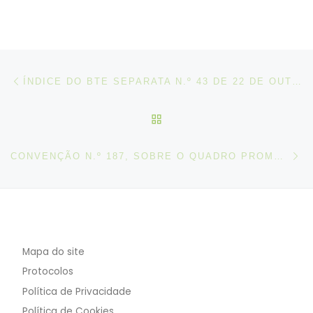
Post navigation
Artigo anterior
ÍNDICE DO BTE SEPARATA N.º 43 DE 22 DE OUTUBRO DE 2018
VOLTAR À LISTA DE ART
N
CONVENÇÃO N.º 187, SOBRE O QUADRO PROMOCIONAL PARA A SEGURANÇA E A SAÚDE NO TRABALHO, 2006
Mapa do site
Protocolos
Política de Privacidade
Política de Cookies