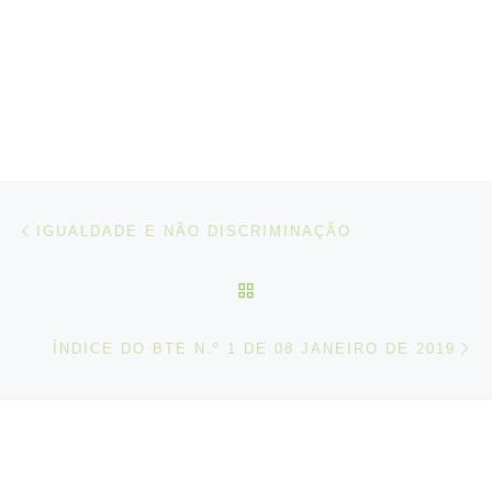
Post navigation
Artigo anterior
IGUALDADE E NÃO DISCRIMINAÇÃO
VOLTAR À LISTA DE ART
N
ÍNDICE DO BTE N.º 1 DE 08 JANEIRO DE 2019