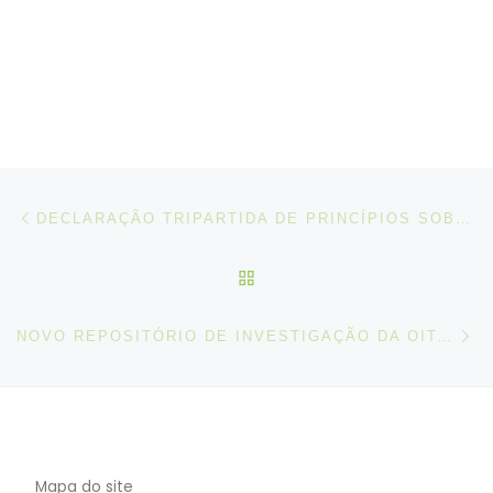
Post navigation
Artigo anterior
DECLARAÇÃO TRIPARTIDA DE PRINCÍPIOS SOBRE EMPRESAS MULTINACIONAIS E POLÍTICA SOCIAL, TAL COMO EMENDADA EM 2022
VOLTAR À LISTA DE ART
N
NOVO REPOSITÓRIO DE INVESTIGAÇÃO DA OIT, SOB A ÉGIDE DO “TRABALHO DIGNO E DA JUSTIÇA SOCIAL ”
Mapa do site