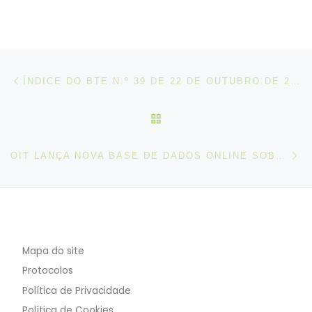
Post navigation
Artigo anterior
ÍNDICE DO BTE N.º 39 DE 22 DE OUTUBRO DE 2021
VOLTAR À LISTA DE ART
N
OIT LANÇA NOVA BASE DE DADOS ONLINE SOBRE POLÍTICAS E ESTRATÉGIAS DE EMPREGO
Mapa do site
Protocolos
Política de Privacidade
Política de Cookies