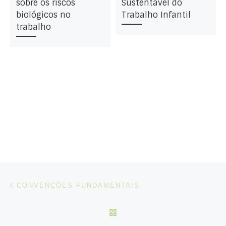
sobre os riscos
Sustentável do
biológicos no
Trabalho Infantil
trabalho
Post navigation
Artigo anterior
CONVENÇÕES FUNDAMENTAIS
VOLTAR À LISTA DE ART