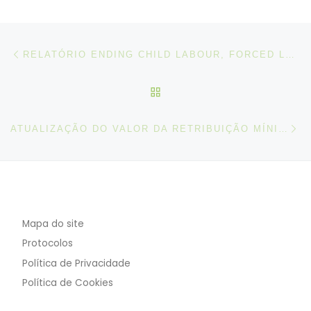
Post navigation
Artigo anterior
RELATÓRIO ENDING CHILD LABOUR, FORCED LABOUR AND HUMAN TRAFFICKING IN GLOBAL SUPPLY CHAINS
VOLTAR À LISTA DE ART
N
ATUALIZAÇÃO DO VALOR DA RETRIBUIÇÃO MÍNIMA MENSAL GARANTIDA PARA 2020
Mapa do site
Protocolos
Política de Privacidade
Política de Cookies