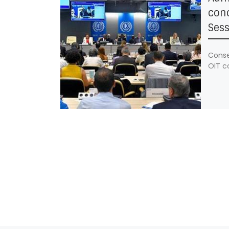
conc
Ses
Conse
OIT c