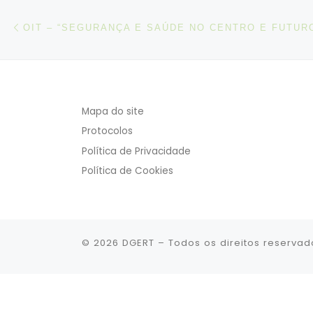
Post navigation
Artigo anterior
Mapa do site
Protocolos
Política de Privacidade
Política de Cookies
© 2026
DGERT
– Todos os direitos reservad