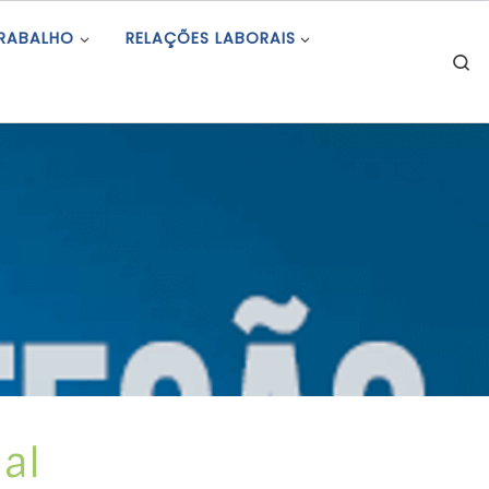
TRABALHO
RELAÇÕES LABORAIS
S
al