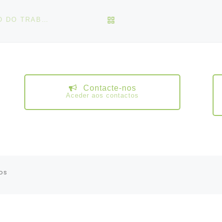
VOLTAR À LISTA DE ART
OIT – “SEGURANÇA E SAÚDE NO CENTRO E FUTURO DO TRABALHO”
Contacte-nos
Aceder aos contactos
os