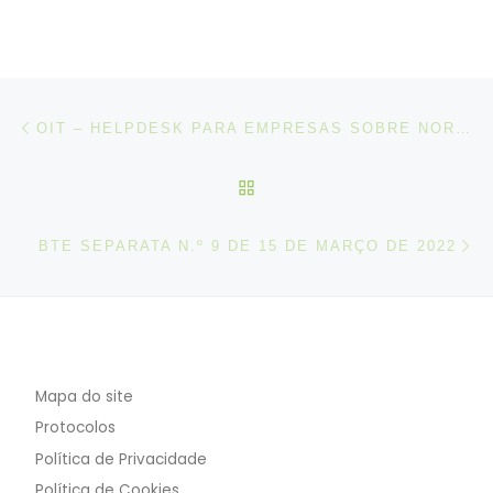
Post navigation
Artigo anterior
OIT – HELPDESK PARA EMPRESAS SOBRE NORMAS INTERNACIONAIS DO TRABALHO
VOLTAR À LISTA DE ART
N
BTE SEPARATA N.º 9 DE 15 DE MARÇO DE 2022
Mapa do site
Protocolos
Política de Privacidade
Política de Cookies