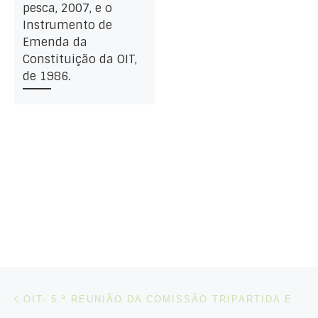
pesca, 2007, e o
Instrumento de
Emenda da
Constituição da OIT,
de 1986.
Post navigation
Artigo anterior
OIT- 5.ª REUNIÃO DA COMISSÃO TRIPARTIDA ESPECIAL (DE 7 A 11 DE ABRIL DE 2025)