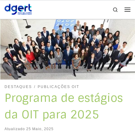
Search
Skip to content
Me
DESTAQUES
PUBLICAÇÕES OIT
Programa de estágios
da OIT para 2025
Atualizado
25 Maio, 2025