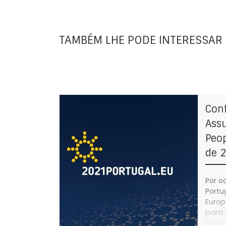
TAMBÉM LHE PODE INTERESSAR
Conf
Assu
Peop
de 
Por o
Portu
Europ
para 
Profi