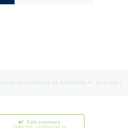
N
IGOS
LUÇÃO DO CONSELHO DE MINISTROS N.º 55-A/2020
Fale connosco
Sugestões, reclamações ou