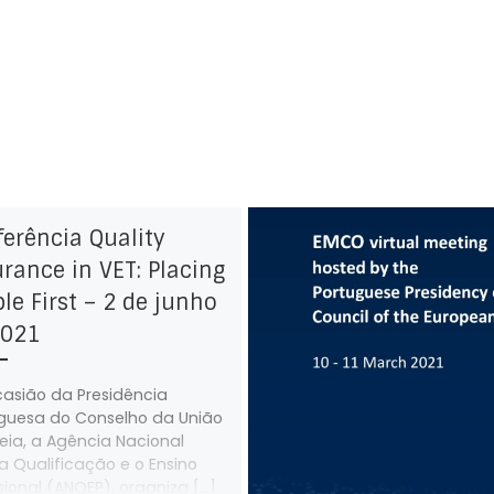
erência Quality
rance in VET: Placing
le First – 2 de junho
2021
casião da Presidência
guesa do Conselho da União
eia, a Agência Nacional
a Qualificação e o Ensino
ssional (ANQEP), organiza […]