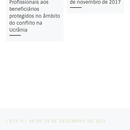
Profissionais aos
de novembro de 2017
beneficiários
protegidos no âmbito
do conflito na
Ucrânia
Post navigation
Artigo anterior
BTE N.º 48 DE 29 DE DEZEMBRO DE 2022