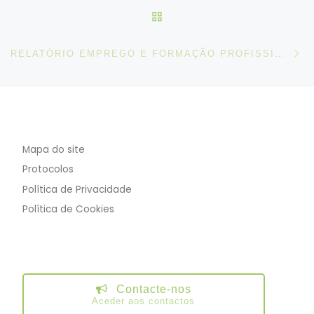
VOLTAR À LISTA DE ART
N
RELATÓRIO EMPREGO E FORMAÇÃO PROFISSIONAL – 1º SEMESTRE 2022 | CRL
Mapa do site
Protocolos
Política de Privacidade
Política de Cookies
Contacte-nos
Aceder aos contactos