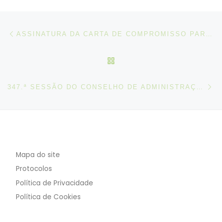
Post navigation
Artigo anterior
ASSINATURA DA CARTA DE COMPROMISSO PARA A CONCILIAÇÃO ENTRE A VIDA PROFISSIONAL, FAMILIAR E PESSOAL
VOLTAR À LISTA DE ART
N
347.ª SESSÃO DO CONSELHO DE ADMINISTRAÇÃO DA OIT
Mapa do site
Protocolos
Política de Privacidade
Política de Cookies