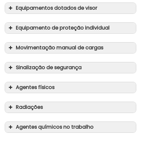
Equipamentos dotados de visor
Equipamento de proteção individual
Movimentação manual de cargas
Sinalização de segurança
Agentes físicos
Ruído
Radiações
Vibrações
Radiações óticas de fontes artificiais
Campos eletromagnéticos
Agentes químicos no trabalho
Radiações ionizantes