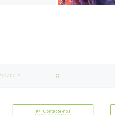
VOLTAR À LISTA DE ART
DEFINIÇÃO DE SERVIÇOS MÍNIMOS – ACORDO CELEBRADO ENTRE O IPO DE LISBOA, A ULS DE LISBOA OCIDENTAL, A ULS DE LOURES-ODIVELAS, A ULS DE ALMADA-SEIXAL, A ULS ARRÁBIDA, A ULS DO ESTUÁRIO DO TEJO E A ULS DA LEZÍRIA E O SINDICATO NACIONAL DOS TRABALHADORES DOS SERVIÇOS E DE ENTIDADES COM FINS PÚBLICOS (STTS)
Contacte-nos