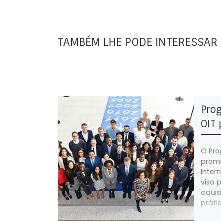
TAMBÉM LHE PODE INTERESSAR
Pro
OIT 
O Pro
promo
Inter
visa 
aquis
práti