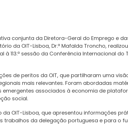
ativa conjunta da Diretora-Geral do Emprego e da
itório da OIT-Lisboa, Dr.ª Mafalda Troncho, reali
 à 113.ª sessão da Conferência Internacional do T
ções de peritos da OIT, que partilharam uma visão 
egionais mais relevantes. Foram abordadas matér
 emergentes associados à economia de plataform
ão social.
o da OIT-Lisboa, que apresentou informações práti
os trabalhos da delegação portuguesa e para o 