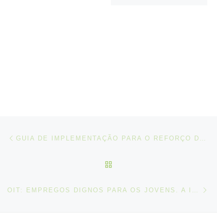
Post navigation
Artigo anterior
GUIA DE IMPLEMENTAÇÃO PARA O REFORÇO DA GARANTIA DA QUALIDADE NA EDUCAÇÃO E FORMAÇÃO DE ADULTOS EM PORTUGAL
VOLTAR À LISTA DE ART
N
OIT: EMPREGOS DIGNOS PARA OS JOVENS. A INICIATIVA GLOBAL PARA A AÇÃO