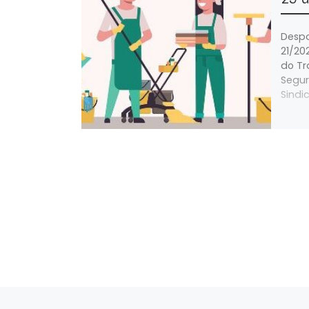
Despa
21/20
do Tr
Segur
Sindi
Artigo anterior