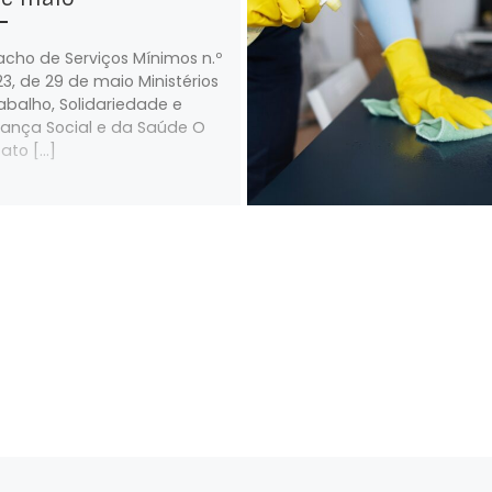
cho de Serviços Mínimos n.º
23, de 29 de maio Ministérios
abalho, Solidariedade e
ança Social e da Saúde O
cato […]