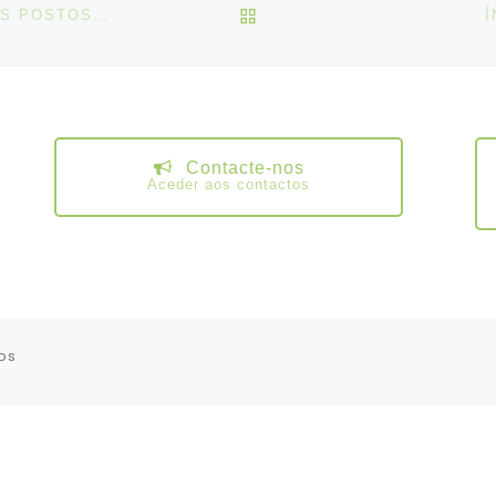
VOLTAR À LISTA DE ART
CEDEFOP NOTA INFORMATIVA: MAIS DO QUE NOVOS POSTOS DE TRABALHO: A INOVAÇÃO DIGITAL APOIA AS CARREIRAS
Í
Contacte-nos
Aceder aos contactos
os