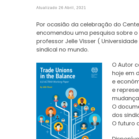
Atualizado
26 Abril, 2021
Por ocasião da celebração do Cente
encomendou uma pesquisa sobre o es
professor Jelle Visser ( Universida
sindical no mundo.
O Autor c
hoje em d
e económi
e repres
mudanças
O documen
dos sindi
O futuro 
Disponív