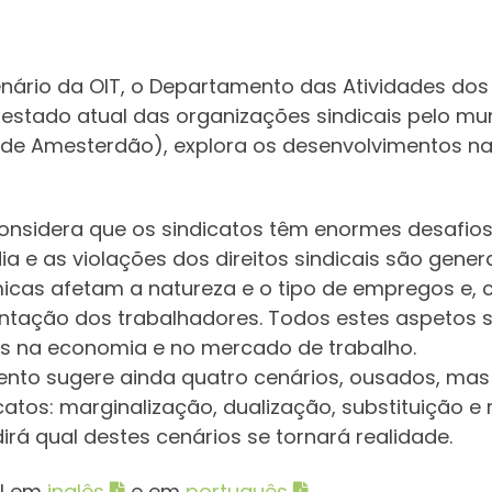
nário da OIT, o Departamento das Atividades do
tado atual das organizações sindicais pelo mun
de de Amesterdão), explora os desenvolvimentos 
onsidera que os sindicatos têm enormes desafios pel
ia e as violações dos direitos sindicais são gene
cas afetam a natureza e o tipo de empregos e, c
entação dos trabalhadores. Todos estes aspetos
 na economia e no mercado de trabalho.
to sugere ainda quatro cenários, ousados, mas i
catos: marginalização, dualização, substituição e r
dirá qual destes cenários se tornará realidade.
el em
inglês
e em
português
.