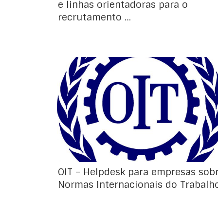
e linhas orientadoras para o
recrutamento …
A OIT Lisboa acaba de disponibilizar um
folheto informativo sobre a ferramenta
Helpdesk que a OIT tem ao dispor para
prestar informação sobre como podem as
práticas empresariais estar de acordo com
os princípios da Declaração Tripartida de
Princípios sobre as Empresas Multinacionais e
a Política Social. Este serviço presta […]
OIT – Helpdesk para empresas sob
Normas Internacionais do Trabalh