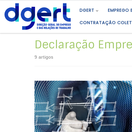
Skip to content
DGERT
EMPREGO 
CONTRATAÇÃO COLET
Declaração Empre
9 artigos
Workshop tripartido sobre a Declaração
Tripartida de Princípios sobre as Empresas
Multinacionais e a Política Social