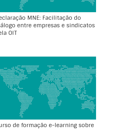
eclaração MNE: Facilitação do
iálogo entre empresas e sindicatos
ela OIT
O Centro Internacional de Formação da OIT
(CIF/OIT) tem disponível, em português e de
forma gratuita, o módulo do curso de
formação e-learning sobre “Empresas e
Trabalho Digno: Uma Introdução à
Declaração sobre Empresas Multinacionais“.
Esta formação destina-se sobretudo a
profissionais e representantes de entidades
governamentais e das organizações de […]
urso de formação e-learning sobre