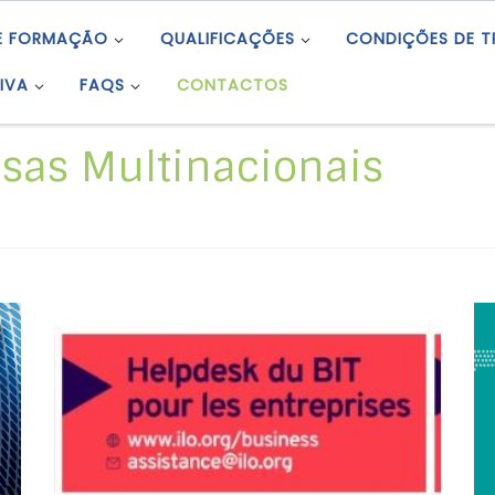
E FORMAÇÃO
QUALIFICAÇÕES
CONDIÇÕES DE 
IVA
FAQS
CONTACTOS
sas Multinacionais
Helpdesk da OIT: Assistência às empresas
sobre as Normas Internacionais do Trabalho
(NIT)