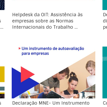
Helpdesk da OIT: Assistência às
D
s
empresas sobre as Normas
d
 …
Internacionais do Trabalho …
p
Declaração MNE- Um Instrumento de
autoavaliação para empresas
s
Declaração MNE- Um Instrumento
C