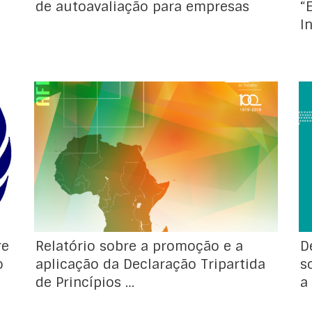
de autoavaliação para empresas
“
I
A Declaração Tripartida de Princípios sobre
Empresas Multinacionais e Política Social é o
único instrumento da Organização
Internacional do Trabalho (OIT) que fornece
orientações diretas às empresas
(multinacionais e nacionais), aos governos e
às organizações de empregadores e de
trabalhadores sobre política social e práticas
inclusivas, responsáveis e sustentáveis, para
[…]
re
Relatório sobre a promoção e a
D
o
aplicação da Declaração Tripartida
s
de Princípios …
a