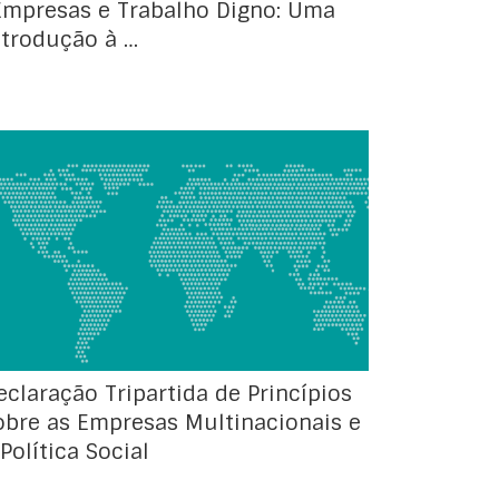
Empresas e Trabalho Digno: Uma
ntrodução à …
A Organização Internacional do Trabalho
(OIT) atualizou a sua Declaração Tripartida
de Princípios sobre Empresas Multinacionais e
Política Social, que trata de temas como
emprego, formação profissional, condições
de vida, de tra­balho e relações profissionais.
eclaração Tripartida de Princípios
obre as Empresas Multinacionais e
 Política Social