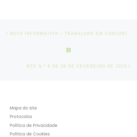
Post navigation
Artigo anterior
NOTA INFORMATIVA – TRABALHAR EM CONJUNTO PARA UM ENSINO E FORMAÇÃO PROFISSIONAIS (EFP) ATRATIVOS, INCLUSIVOS, INOVADORES, ÁGEIS E FLEXÍVEIS
VOLTAR À LISTA DE ART
N
BTE N.º 8 DE 28 DE FEVEREIRO DE 2023
Mapa do site
Protocolos
Política de Privacidade
Política de Cookies