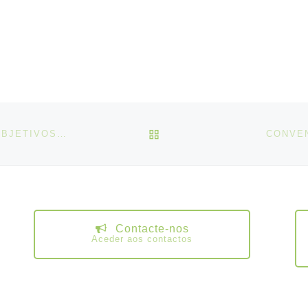
VOLTAR À LISTA DE ART
CONVENÇÃO N.º 117, SOBRE A POLÍTICA SOCIAL (OBJETIVOS E NORMAS BASE), 1962
CONVEN
Contacte-nos
Aceder aos contactos