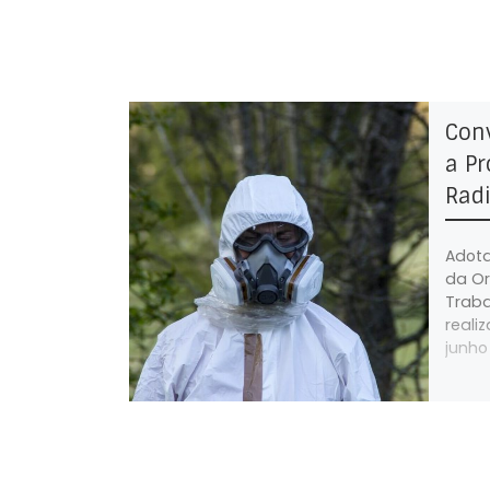
Conv
a Pr
Rad
Adota
da Or
Traba
reali
junho