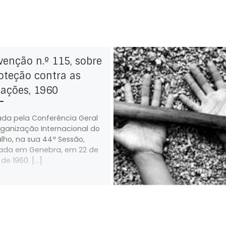
enção n.º 115, sobre
oteção contra as
iações, 1960
da pela Conferência Geral
ganização Internacional do
lho, na sua 44ª Sessão,
zada em Genebra, em 22 de
 de 1960. […]