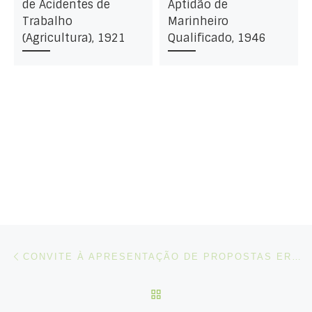
de Acidentes de
Aptidão de
Trabalho
Marinheiro
(Agricultura), 1921
Qualificado, 1946
Post navigation
Artigo anterior
CONVITE À APRESENTAÇÃO DE PROPOSTAS ERASMUS+ | EXPERIMENTAÇÃO DE POLÍTICAS EUROPEIAS
VOLTAR À LISTA DE ART