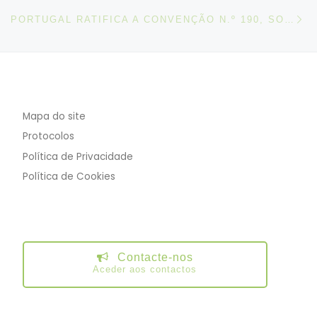
N
PORTUGAL RATIFICA A CONVENÇÃO N.º 190, SOBRE A ELIMINAÇÃO DA VIOLÊNCIA E DO ASSÉDIO NO MUNDO DO TRABALHO, 2019
Mapa do site
Protocolos
Política de Privacidade
Política de Cookies
Contacte-nos
Aceder aos contactos