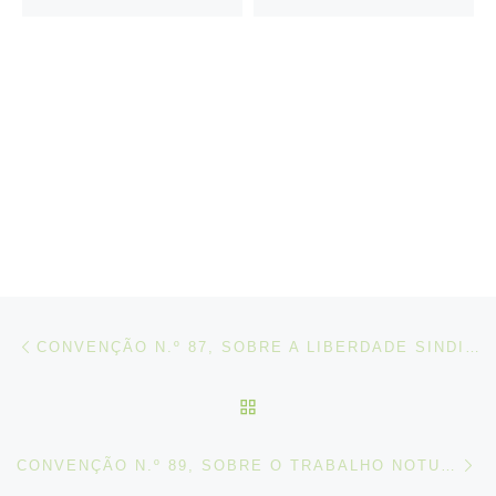
Post navigation
Artigo anterior
CONVENÇÃO N.º 87, SOBRE A LIBERDADE SINDICAL E A PROTEÇÃO DO DIREITO SINDICAL, 1948
VOLTAR À LISTA DE ART
N
CONVENÇÃO N.º 89, SOBRE O TRABALHO NOTURNO (MULHERES) (REVISTA), 1948