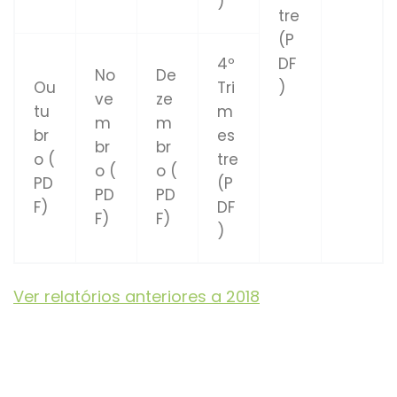
)
tre
(P
4º
DF
No
De
Ou
Tri
)
ve
ze
tu
m
m
m
br
es
br
br
o (
tre
o (
o (
PD
(P
PD
PD
F)
DF
F)
F)
)
Ver relatórios anteriores a 2018