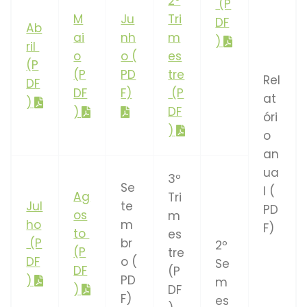
2º
(P
M
Ju
Tri
DF
Ab
ai
nh
m
)
ril
o
o (
es
(P
(P
PD
tre
Rel
DF
DF
F)
(P
at
)
DF
)
óri
)
o
an
ua
3º
Se
l (
Ag
Tri
Jul
te
PD
os
m
ho
m
F)
to
es
(P
br
2º
(P
tre
DF
o (
Se
DF
(P
PD
)
m
)
DF
F)
es