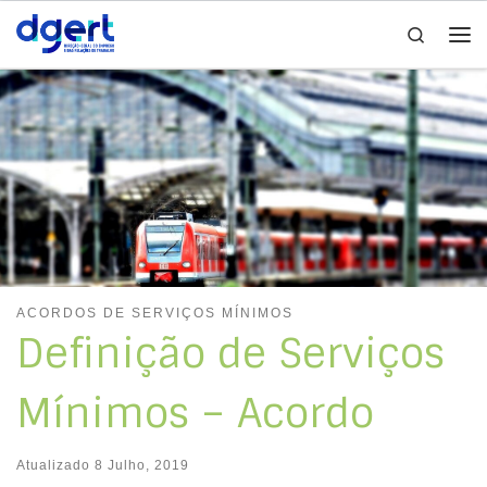
Search
Skip to content
Me
ACORDOS DE SERVIÇOS MÍNIMOS
Definição de Serviços
Mínimos – Acordo
Atualizado
8 Julho, 2019