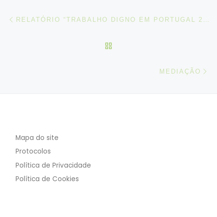
Post navigation
Artigo anterior
RELATÓRIO “TRABALHO DIGNO EM PORTUGAL 2008-2018: DA CRISE À RECUPERAÇÃO”
VOLTAR À LISTA DE ART
N
MEDIAÇÃO
Mapa do site
Protocolos
Política de Privacidade
Política de Cookies