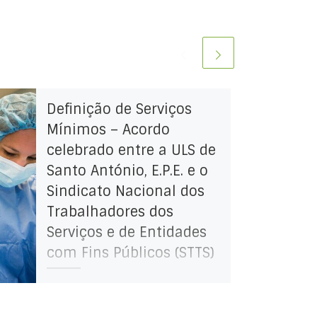
Definição de Serviços
Mínimos – Acordo
celebrado entre a ULS de
Santo António, E.P.E. e o
Sindicato Nacional dos
Trabalhadores dos
Serviços e de Entidades
com Fins Públicos (STTS)
Acordo obtido quanto à definição
de serviços mínimos e dos meios