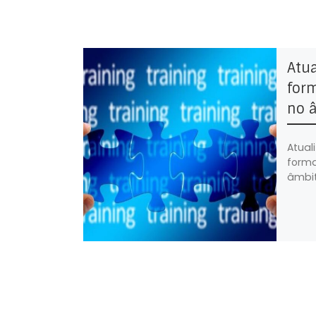
Atua
form
no â
Atual
forma
âmbit