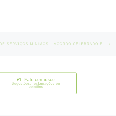
N
IGOS
DEFINIÇÃO DE SERVIÇOS MÍNIMOS – ACORDO CELEBRADO ENTRE A SATA INTERNACIONAL – AZORES AIRLINES, S.A. O SITAVA E O SITEMA
Fale connosco
Sugestões, reclamações ou
opiniões