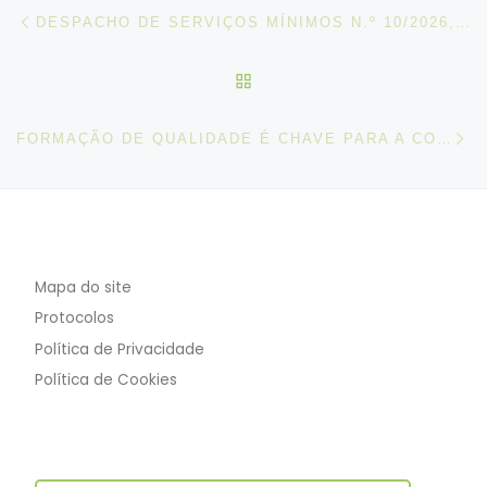
Post navigation
Artigo anterior
DESPACHO DE SERVIÇOS MÍNIMOS N.º 10/2026, DE 23 DE MARÇO
VOLTAR À LISTA DE ART
N
FORMAÇÃO DE QUALIDADE É CHAVE PARA A COMPETITIVIDADE, DESTACA SUBDIRETOR-GERAL DA DGERT
Mapa do site
Protocolos
Política de Privacidade
Política de Cookies