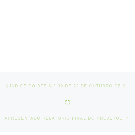
Post navigation
Artigo anterior
ÍNDICE DO BTE N.º 39 DE 22 DE OUTUBRO DE 2020
VOLTAR À LISTA DE ART
N
APRESENTADO RELATÓRIO FINAL DO PROJETO DIRESOC