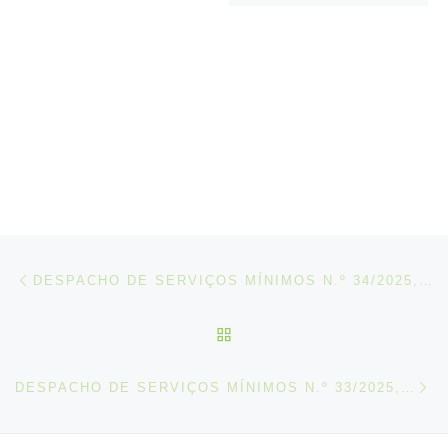
Post navigation
Artigo anterior
DESPACHO DE SERVIÇOS MÍNIMOS N.º 34/2025, DE 4 DE DEZEMBRO
VOLTAR À LISTA DE ART
N
DESPACHO DE SERVIÇOS MÍNIMOS N.º 33/2025, DE 5 DE DEZEMBRO