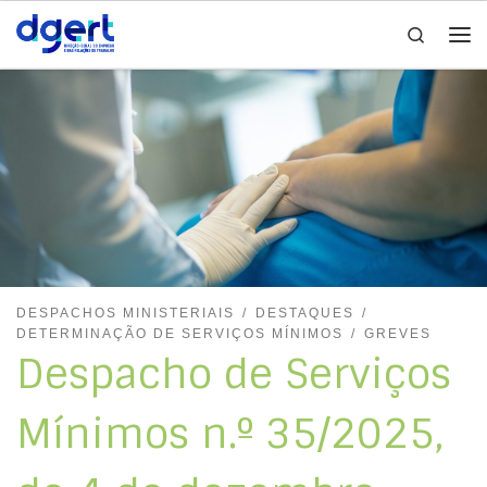
Search
Skip to content
Me
DESPACHOS MINISTERIAIS
DESTAQUES
DETERMINAÇÃO DE SERVIÇOS MÍNIMOS
GREVES
Despacho de Serviços
Mínimos n.º 35/2025,