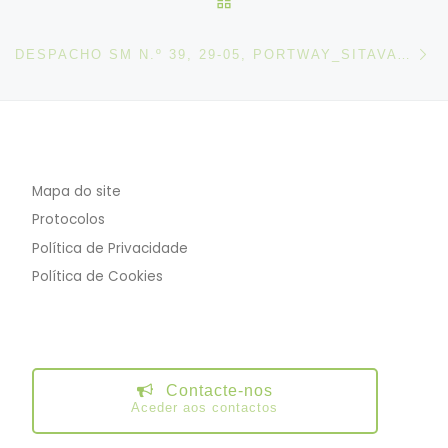
N
DESPACHO SM N.º 39, 29-05, PORTWAY_SITAVA (GREVE DIA 03-06-2026)
Mapa do site
Protocolos
Política de Privacidade
Política de Cookies
Contacte-nos
Aceder aos contactos