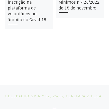
inscrição na
Mínimos n.º 26/2022,
plataforma de
de 15 de novembro
voluntários no
âmbito do Covid 19
Post navigation
Artigo anterior
DESPACHO SM N.º 32, 25-05, FERLIMPA 2_FESAHT_FEPCES (GREVE DIA 03-06-2026)
VOLTAR À LISTA DE ART