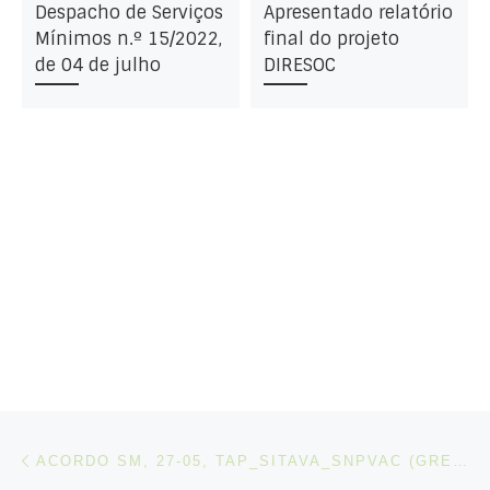
Despacho de Serviços
Apresentado relatório
Mínimos n.º 15/2022,
final do projeto
de 04 de julho
DIRESOC
Post navigation
Artigo anterior
ACORDO SM, 27-05, TAP_SITAVA_SNPVAC (GREVE DIA 03-06-2026)