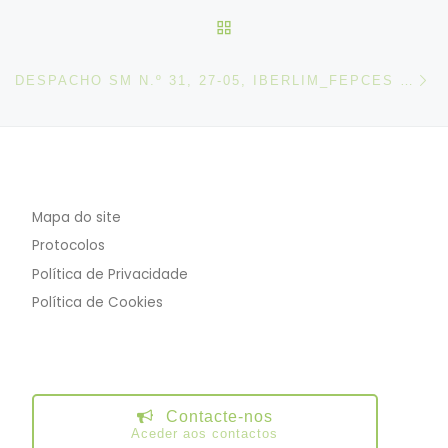
VOLTAR À LISTA DE ART
N
DESPACHO SM N.º 31, 27-05, IBERLIM_FEPCES (GREVE DIA 03-06-2026)
Mapa do site
Protocolos
Política de Privacidade
Política de Cookies
Contacte-nos
Aceder aos contactos