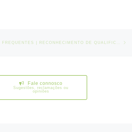
N
IGOS
PERGUNTAS FREQUENTES | RECONHECIMENTO DE QUALIFICAÇÕES OBTIDAS NO REINO UNIDO
Fale connosco
Sugestões, reclamações ou
opiniões