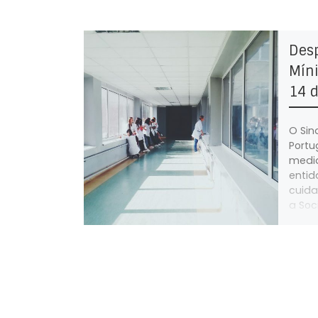
Des
Míni
14 
O Sin
Portu
media
entid
cuida
a Soc
Cascai
traba
farão
dia 1