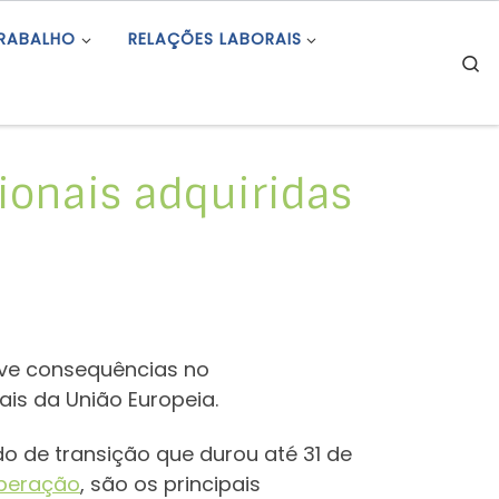
TRABALHO
RELAÇÕES LABORAIS
S
ionais adquiridas
teve consequências no
ais da União Europeia.
do de transição que durou até 31 de
peração
, são os principais