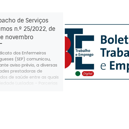
pacho de Serviços
mos n.º 25/2022, de
de novembro
dicato dos Enfermeiros
gueses (SEP) comunicou,
nte aviso prévio, a diversas
ades prestadoras de
dos de saúde entre as quais
iedade Lusíadas – Parcerias
s, S.A., que os
lhadores ao seu serviço
 greve das 00:00 às 24:00 do
8 de novembro de 2022.