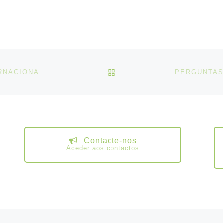
VOLTAR À LISTA DE ART
COMISSÃO NORMATIVA – 111.ª CONFERÊNCIA INTERNACIONAL DO TRABALHO
Contacte-nos
Aceder aos contactos