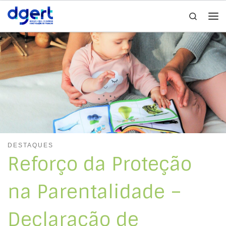
Search
Skip to content
Me
DESTAQUES
Reforço da Proteção
na Parentalidade –
Declaração de