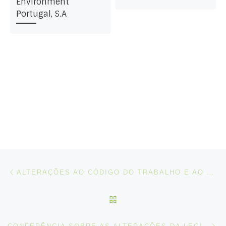
Environment
Portugal, S.A
Post navigation
Artigo anterior
ALTERAÇÕES AO CÓDIGO DO TRABALHO E AO CÓDIGO DOS REGIMES CONTRIBUTIVOS – FAQ’S
VOLTAR À LISTA DE ART
N