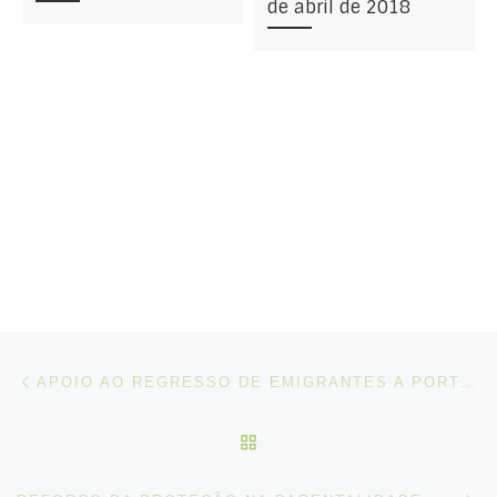
de abril de 2018
Post navigation
Artigo anterior
APOIO AO REGRESSO DE EMIGRANTES A PORTUGAL
VOLTAR À LISTA DE ART
N