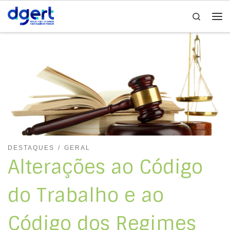
Search
Skip to content
Me
DESTAQUES
GERAL
Alterações ao Código
do Trabalho e ao
Código dos Regimes