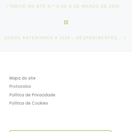
Post navigation
Artigo anterior
ÍNDICE DO BTE N.º 9 DE 8 DE MARÇO DE 2020
VOLTAR À LISTA DE ART
N
DADOS ANTERIORES A 2026 – DESPEDIMENTOS COLETIVOS
Mapa do site
Protocolos
Política de Privacidade
Política de Cookies