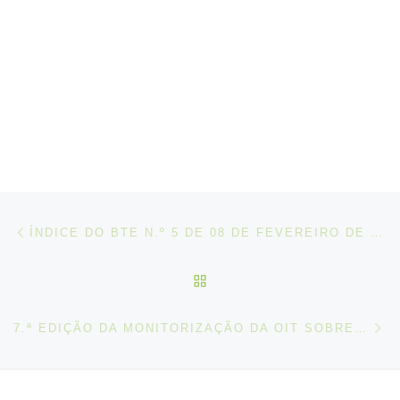
Post navigation
Artigo anterior
ÍNDICE DO BTE N.º 5 DE 08 DE FEVEREIRO DE 2021
VOLTAR À LISTA DE ART
N
7.ª EDIÇÃO DA MONITORIZAÇÃO DA OIT SOBRE O COVID-19 E O MUNDO DE TRABALHO