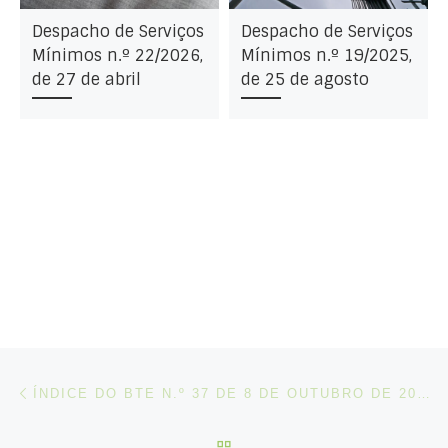
Despacho de Serviços
Despacho de Serviços
Mínimos n.º 22/2026,
Mínimos n.º 19/2025,
de 27 de abril
de 25 de agosto
Post navigation
Artigo anterior
ÍNDICE DO BTE N.º 37 DE 8 DE OUTUBRO DE 2019
VOLTAR À LISTA DE ART