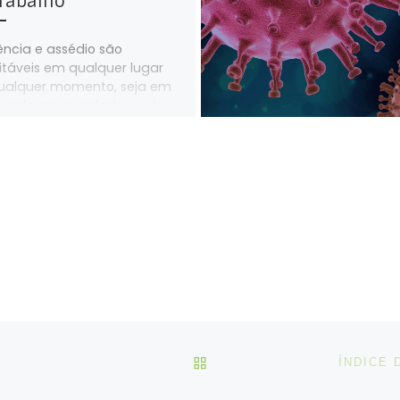
trabalho
lência e assédio são
itáveis em qualquer lugar
ualquer momento, seja em
s de prosperidade ou de
 O risco de […]
VOLTAR À LISTA DE ART
ÍNDICE 