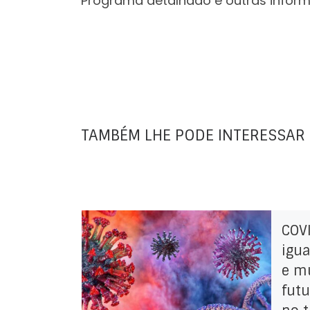
Programa detalhado e outras info
TAMBÉM LHE PODE INTERESSAR
COV
igu
e m
futu