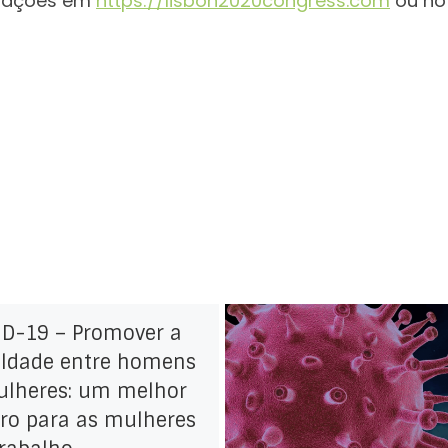
rmações em
https://lisbon2020congress.com
ou no
ID-19 – Promover a
aldade entre homens
ulheres: um melhor
ro para as mulheres