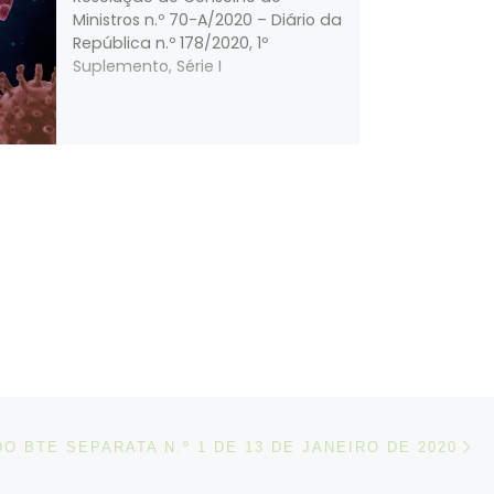
Ministros n.º 70-A/2020 – Diário da
República n.º 178/2020, 1º
Suplemento, Série I
N
IGOS
DO BTE SEPARATA N.º 1 DE 13 DE JANEIRO DE 2020