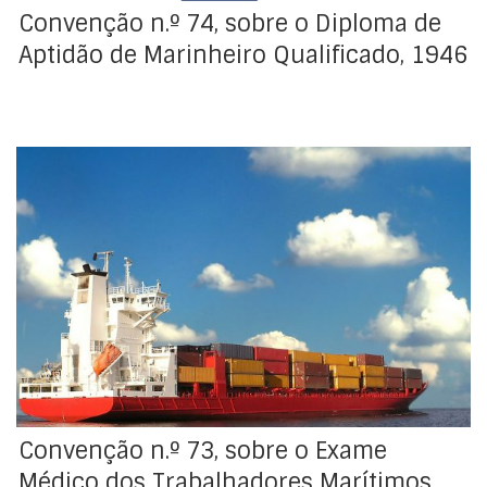
Convenção n.º 74, sobre o Diploma de
Aptidão de Marinheiro Qualificado, 1946
Adotada pela Conferência Geral da Organização
Internacional do Trabalho, na sua 28ª Sessão, realizada
em Seattle, em 29 de junho de 1946. Resolução de
aprovação : Decreto-Lei n.º 38362, de 4 de agosto de
1951 Registo da ratificação no BIT : 13/06/1952
Denunciada automaticamente a 12 de maio de 2017,
[…]
Convenção n.º 73, sobre o Exame
Médico dos Trabalhadores Marítimos,