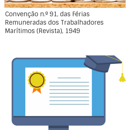
Convenção n.º 91, das Férias
Remuneradas dos Trabalhadores
Marítimos (Revista), 1949
Adotada pela Conferência Geral da Organização
Internacional do Trabalho, na sua 28ª Sessão, realizada
em Seattle, em 29 de junho de 1946. Resolução de
aprovação : Decreto-Lei n.º 38365, de 6 de agosto de
1951 Registo da ratificação no BIT : 13/06/1952
Denunciada automaticamente a 12 de maio de 2017,
[…]