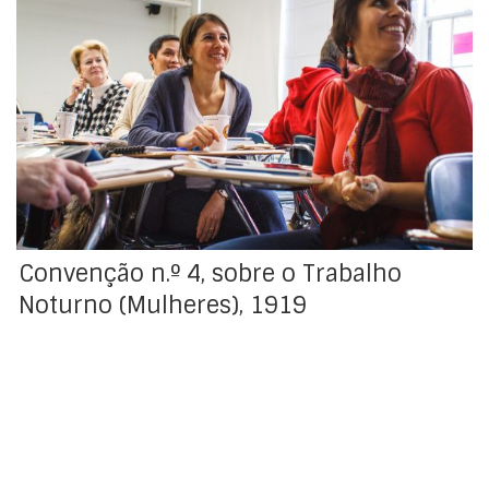
Adotada pela Conferência Geral da Organização
Internacional do Trabalho, na sua 1ª Sessão, realizada
em Washington, em 28 de novembro de 1919. Revista
parcialmente pela Convenção n.º 89. Denunciada em
08 de dezembro de 1993. Decreto de aprovação :
Decreto n.º 20988, de 25 de novembro de 1931 Carta de
[…]
Convenção n.º 4, sobre o Trabalho
Noturno (Mulheres), 1919