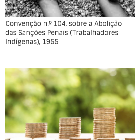
Convenção n.º 104, sobre a Abolição
das Sanções Penais (Trabalhadores
Indígenas), 1955
Adotada pela Conferência Geral da Organização
Internacional do Trabalho, na sua 32ª Sessão, realizada
em Genebra, em 18 de junho de 1949. Resolução de
aprovação : Decreto-Lei n.º 38793, de 21 de junho de
1952 Registo da ratificação no BIT : 29/07/1952 Revê a
Convenção n.º 72. Deixou de estar […]