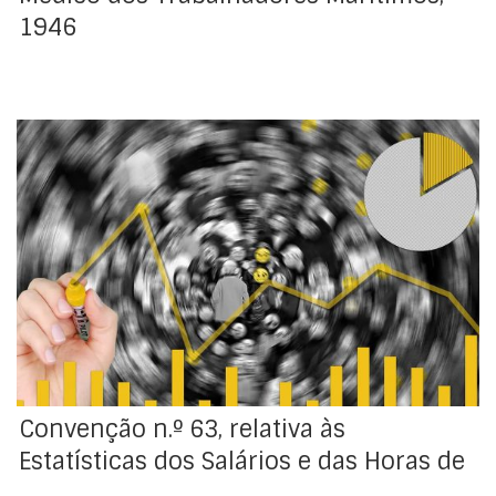
1946
Adotada pela Conferência Geral da Organização
Internacional do Trabalho, na sua 24ª Sessão, realizada
em Genebra, em 20 de junho de 1938. Deixou de estar
aberta à ratificação após entrada em vigor da
Convenção n.º 160 que a revê. Denunciada
automaticamente na sequência da ratificação da
Convenção n.º 160. Decreto […]
Convenção n.º 63, relativa às
Estatísticas dos Salários e das Horas de
…