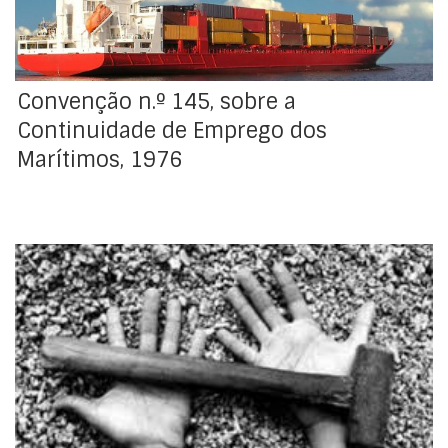
automaticamente, a 12 de maio de 2017, […]
Convenção n.º 145, sobre a
Continuidade de Emprego dos
Marítimos, 1976
Adotada pela Conferência Geral da Organização
Internacional do Trabalho, na sua 38ª Sessão, realizada
em Genebra, em 27 de junho de 1955. Decreto de
aprovação : Decreto-Lei n.º 42691, de 30 de novembro
de 1959 Registo da ratificação no BIT : 12/04/1960
Assinala-se que Portugal procedeu à sua denúncia
através […]