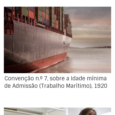
Adotada pela Conferência Geral da Organização
Internacional do Trabalho, na sua 2ª Sessão, realizada
em Génova, em 9 de julho de 1920. Revista pela
Convenção n.º 138. Denunciada automaticamente na
sequência da ratificação da Convenção n.º 138.
Resolução de aprovação : Decreto-Lei n.º 43020, de 15
de junho de 1960 […]
Convenção n.º 7, sobre a Idade mínima
de Admissão (Trabalho Marítimo), 1920