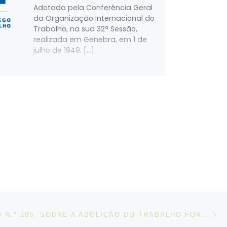
Adotada pela Conferência Geral
da Organização Internacional do
Trabalho, na sua 32ª Sessão,
realizada em Genebra, em 1 de
julho de 1949. […]
N
IGOS
CONVENÇÃO N.º 105, SOBRE A ABOLIÇÃO DO TRABALHO FORÇADO, 1957