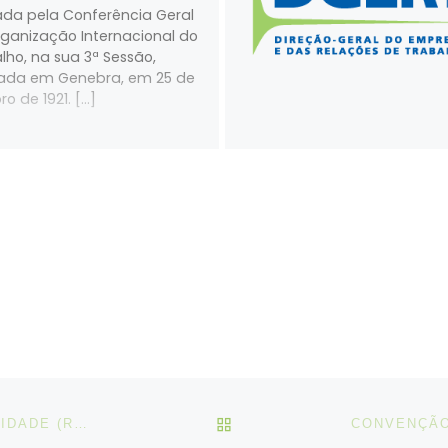
da pela Conferência Geral
ganização Internacional do
lho, na sua 3ª Sessão,
zada em Genebra, em 25 de
o de 1921. […]
VOLTAR À LISTA DE ART
CONVENÇÃO N.º 103, SOBRE PROTEÇÃO À MATERNIDADE (REVISTA), 1952