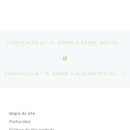
Post navigation
Artigo anterior
CONVENÇÃO N.º 73, SOBRE O EXAME MÉDICO DOS TRABALHADORES MARÍTIMOS, 1946
VOLTAR À LISTA DE ART
N
CONVENÇÃO N.º 75, SOBRE O ALOJAMENTO DAS TRIPULAÇÕES, 1946
Mapa do site
Protocolos