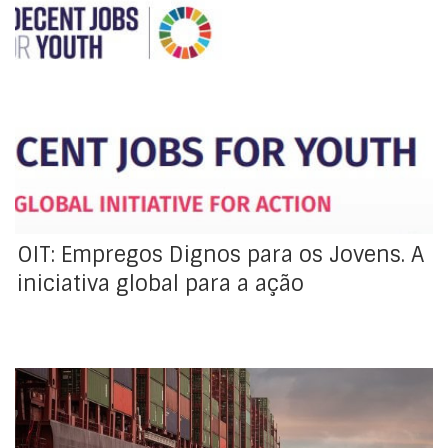
A Iniciativa global para o Emprego digno para os jovens
é o primeiro esforço integral de todo o sistema das
Nações Unidas para a promoção do emprego jovem
em todo o mundo. Reúne os vastos recursos globais e
o poder da convocatória da ONU e de outros parceiros
chave a […]
OIT: Empregos Dignos para os Jovens. A
iniciativa global para a ação
Teve hoje início, num formato virtual, a I.ª Parte da 4.ª