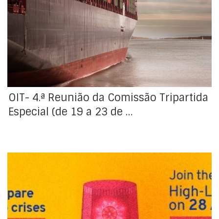
Reunião da Comissão Tripartida Especial, estabelecida
pelo Conselho de Administração, conforme disposto no
artigo XIII da Convenção do Trabalho Marítimo, 2006. A
Delegação Governamental Portuguesa conta com a
participação desta Direção-Geral, assim como da
Missão Permanente de Portugal junto […]
OIT- 4.ª Reunião da Comissão Tripartida
Especial (de 19 a 23 de …
A Organização Internacional do Trabalho vai realizar
um Webinar por ocasião do lançamento do Dia Mundial
da Segurança e Saúde no Trabalho 2021. O objetivo
deste Webinar é promover o diálogo sobre a