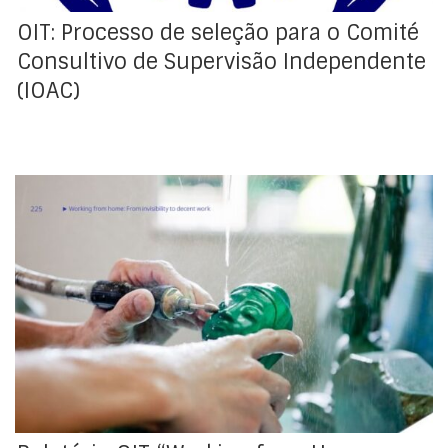
OIT: Processo de seleção para o Comité
Consultivo de Supervisão Independente
(IOAC)
Segundo as estimativas da OIT, com base em
inquéritos feitos aos agregados familiares em 118
países, publicadas no relatório intitulado “Working from
Home: From invisibility do decent work” antes da crise
da COVID-19, havia cerca de 260 milhões de pessoas a
trabalhar em casa em todo o mundo, Fig. 1, fonte […]