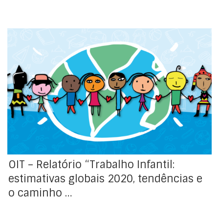
O Dia Mundial contra o Trabalho Infantil, celebrado no
passado dia em 12 de junho, foi marcado por um alerta
sombrio: o trabalho infantil está a aumentar! O
relatório Child Labour: Global estimates 2020, trends
and the road forward, adverte que o progresso para
acabar com o trabalho infantil estagnou […]
OIT – Relatório “Trabalho Infantil:
estimativas globais 2020, tendências e
o caminho …