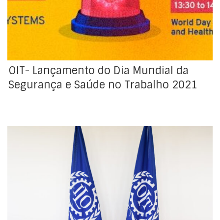
importância de investir na segurança e saúde no
trabalho (SST) para responder a emergências e crises
no […]
OIT- Lançamento do Dia Mundial da
Segurança e Saúde no Trabalho 2021
Pela segunda vez, o Conselho de Administração (CA)
da Organização Internacional do Trabalho, irá realizar-
se num formato virtual devido à atual pandemia da
COVID-19, cujos trabalhos se iniciaram nesta segunda-
feira. O CA reúne-se três vezes por ano e toma
decisões sobre a política da OIT, decide a agenda da
Conferência […]