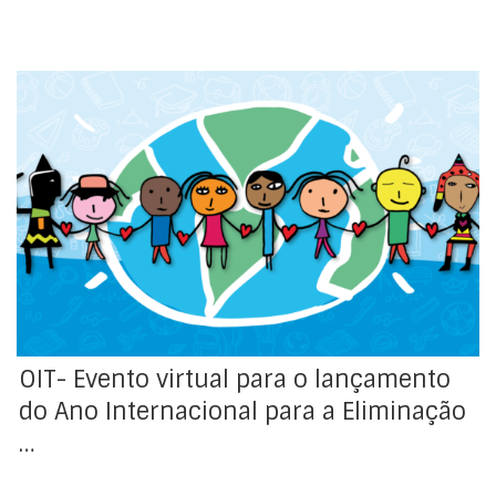
A Organização Internacional do Trabalho (OIT) é
parceira da Alliance 8.7, uma parceria global que visa
erradicar o trabalho forçado, a escravatura moderna,
o tráfico de seres humanos e o trabalho infantil em
todo o mundo, tal como delineado nos Objetivos de
Desenvolvimento Sustentável de 2030. Hoje, dia 21 de
[…]
OIT- Evento virtual para o lançamento
do Ano Internacional para a Eliminação
…