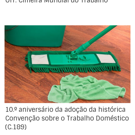
OIT: Cimeira Mundial do Trabalho
A Organização Internacional do Trabalho (OIT),
antecipando a celebração do Dia Internacional do
Trabalhador Doméstico 2021 (16 de junho), acaba de
publicar um novo relatório sobre a situação dos
trabalhadores domésticos em todo o mundo. O
relatório “Making decent work a reality for domestic
workers: Progress and prospects ten years […]
10.º aniversário da adoção da histórica
Convenção sobre o Trabalho Doméstico
(C.189)