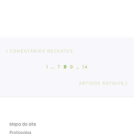
Posts navigation
Comentários recentes
COMENTÁRIOS RECENTES
1
…
7
8
9
…
14
Ar
ARTIGOS ANTIGOS
Mapa do site
Protocolos