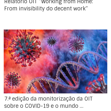
Relatório OIT “Working from Home:
From invisibility do decent work”
A mais recente avaliação da Organização Internacional
do Trabalho (OIT), sobre o impacto da COVID-19 sobre
o mercado de trabalho revela sinais de recuperação
nos mercados de trabalho em todo o mundo, após
uma crise sem precedentes causada pela pandemia.
As novas estimativas apresentadas na 7.ª da
monitorização da OIT […]
7.ª edição da monitorização da OIT
sobre o COVID-19 e o mundo …