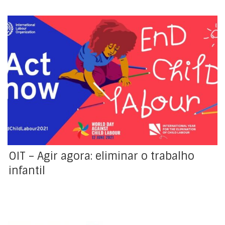
Amanhã, antecipando a data oficial (12 de junho), será
realizado um evento virtual de alto nível organizado
conjuntamente entre a OIT e a UNICEF para marcar o
Dia Mundial contra o Trabalho Infantil, enquanto
decorre a Conferência Internacional do Trabalho (CIT).
A primeira parte do evento centrar-se-á numa
conversa sobre […]
OIT – Agir agora: eliminar o trabalho
infantil