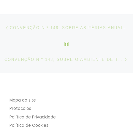
Post navigation
Artigo anterior
CONVENÇÃO N.º 146, SOBRE AS FÉRIAS ANUAIS PAGAS DOS MARÍTIMOS, 1976
VOLTAR À LISTA DE ART
N
CONVENÇÃO N.º 148, SOBRE O AMBIENTE DE TRABALHO (POLUIÇÃO DO AR, RUÍDO E VIBRAÇÕES), 1977
Mapa do site
Protocolos
Política de Privacidade
Política de Cookies